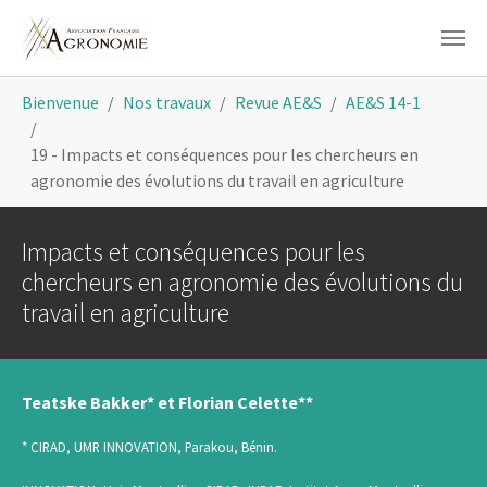
Aller au contenu principal
Vous êtes ici:
Bienvenue
Nos travaux
Revue AE&S
AE&S 14-1
19 - Impacts et conséquences pour les chercheurs en
agronomie des évolutions du travail en agriculture
Impacts et conséquences pour les
chercheurs en agronomie des évolutions du
travail en agriculture
Teatske Bakker* et Florian Celette**
* CIRAD, UMR INNOVATION, Parakou, Bénin.