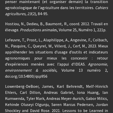
penser maintenant (et organiser demain) la transition
agroécologique de l'agriculture dans les territoires.
Cahiers
agricultures
,
23
(2), 84-95.
Hostiou, N., Dedieu, B., Baumont, R., coord. 2012. Travail en
élevage.
Productions animale
s, Volume 25, Numéro 1, 221p.
Lefeuvre, T., Prost, L., Alaphilippe, A., Angevine, F., Colbach,
N., Pasquire, C., Queyrel, W., Villerd, J., Cerf, M., 2023. Mieux
appréhender les situations d’usage d’outils et indicateurs
agronomiques pour mieux les concevoir : retour
d’expériences menées avec l’appui d’IDEAS.
Agronomie,
environnement & sociétés
, Volume 13 numéro 2,
doi.org/10.54800/qsp956
Lowenberg-DeBoer, James, Karl Behrendt, Melf-Hinrich
Ehlers, Carl Dillon, Andreas Gabriel, Iona Huang, Ian
Kumwenda, Tyler Mark, Andreas Meyer-Aurich, Gabor Milics,
Kehinde Oluseyi Olgunju, Søren Marcus Pedersen, Jordan
Shockley and David Rose. 2021. Lessons to be Learned in